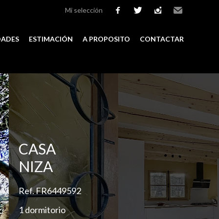
Mi selección
facebook
twitter
instagram
Email
DADES
ESTIMACIÓN
A PROPOSITO
CONTACTAR
Add to selection
CASA
NIZA
Ref. FR6449592
1 dormitorio