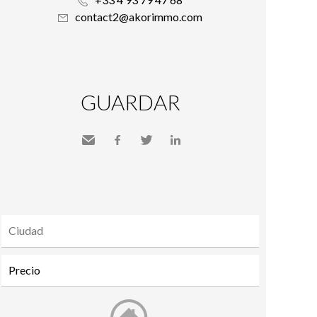
contact2@akorimmo.com
GUARDAR
Send
Facebook
Twitter
LinkedIn
to a
friend