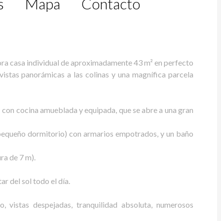
s
Mapa
Contacto
dora casa individual de aproximadamente 43 m² en perfecto
istas panorámicas a las colinas y una magnífica parcela
² con cocina amueblada y equipada, que se abre a una gran
pequeño dormitorio) con armarios empotrados, y un baño
ra de 7 m).
ar del sol todo el día.
o, vistas despejadas, tranquilidad absoluta, numerosos