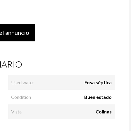
el annuncio
ARIO
Used water
Fosa séptica
Condition
Buen estado
Vista
Colinas