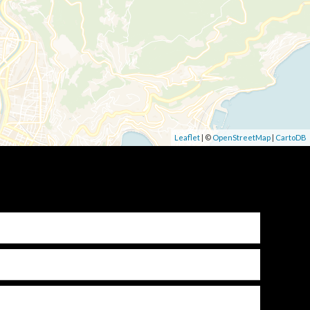
Leaflet
| ©
OpenStreetMap
|
CartoDB