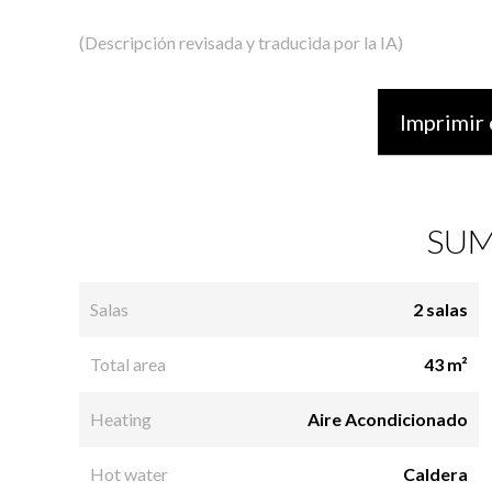
(Descripción revisada y traducida por la IA)
Imprimir 
SUM
Salas
2 salas
Total area
43 m²
Heating
Aire Acondicionado
Hot water
Caldera