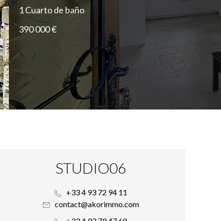
1 Cuarto de baño
390 000 €
STUDIO06
+33 4 93 72 94 11
contact@akorimmo.com
+33 4 93 79 47 68