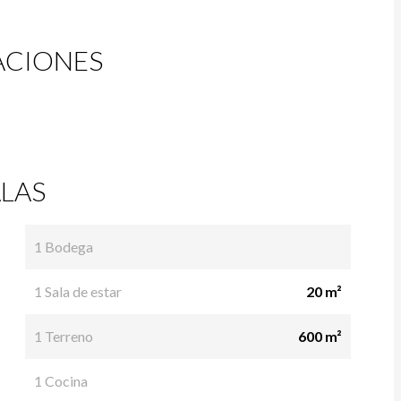
ACIONES
LAS
1 Bodega
1 Sala de estar
20 m²
1 Terreno
600 m²
1 Cocina