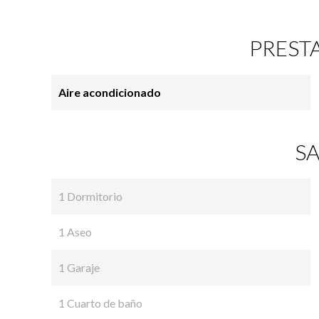
PREST
Aire acondicionado
SA
1 Dormitorio
1 Aseo
1 Garaje
1 Cuarto de baño