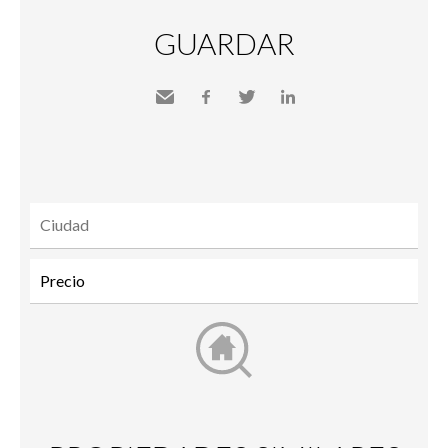
GUARDAR
Send
Facebook
Twitter
LinkedIn
to a
friend