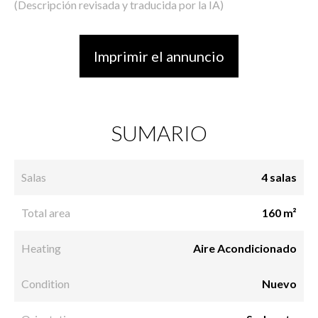
(Descripción revisada y traducida por la IA)
Imprimir el annuncio
SUMARIO
Salas
4 salas
Total area
160 m²
Heating
Aire Acondicionado
Condition
Nuevo