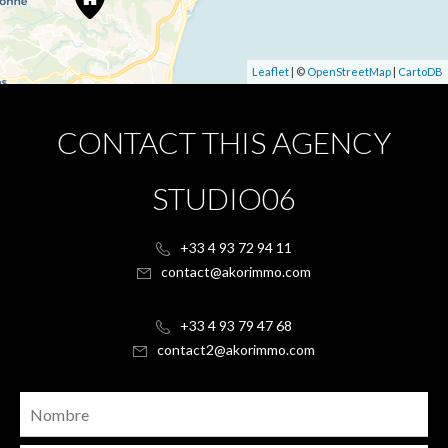
Leaflet
| ©
OpenStreetMap
|
CartoDB
CONTACT THIS AGENCY
STUDIO06
+33 4 93 72 94 11
contact@akorimmo.com
+33 4 93 79 47 68
contact2@akorimmo.com