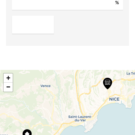
%
+
−