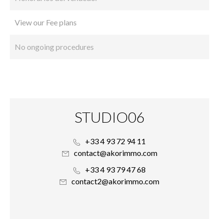
View our Fee plans
No ongoing procedures
STUDIO06
+33 4 93 72 94 11
contact@akorimmo.com
+33 4 93 79 47 68
contact2@akorimmo.com