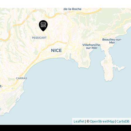
Leaflet
| ©
OpenStreetMap
|
CartoDB