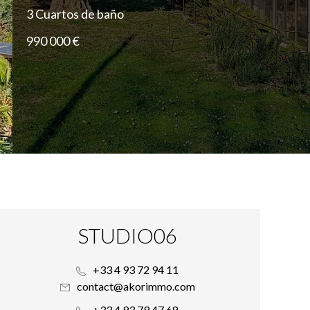
3 Cuartos de baño
990 000 €
STUDIO06
+33 4 93 72 94 11
contact@akorimmo.com
+33 4 93 79 47 68