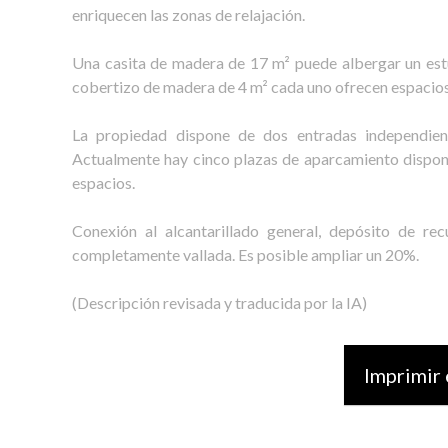
enriquecen las zonas de relajación.
Una casita de madera de 17 m² puede albergar un estu
cobertizo de madera de 4 m² cada uno ofrecen espacio
La propiedad dispone de dos entradas independien
Actualmente hay cinco plazas de aparcamiento disponib
espacios.
Conexión al alcantarillado general, depósito de re
completamente vallada. Es posible ampliar un 20%.
(Descripción revisada y traducida por la IA)
Imprimir 