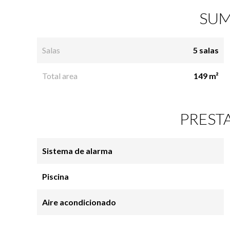
SUM
Salas
5 salas
Total area
149 m²
PREST
Sistema de alarma
Piscina
Aire acondicionado