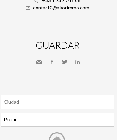
contact2@akorimmo.com
GUARDAR
Send
Facebook
Twitter
LinkedIn
to a
friend