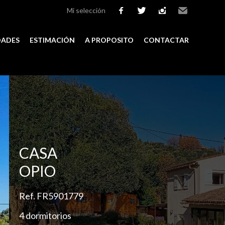
Mi selección
facebook
twitter
instagram
Email
DADES
ESTIMACIÓN
A PROPOSITO
CONTACTAR
Add to selection
CASA
OPIO
Ref. FR5901779
4 dormitorios