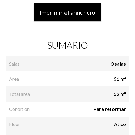
Imprimir el annuncio
SUMARIO
Salas
3 salas
Area
51 m²
Total area
52 m²
Condition
Para reformar
Floor
Ático