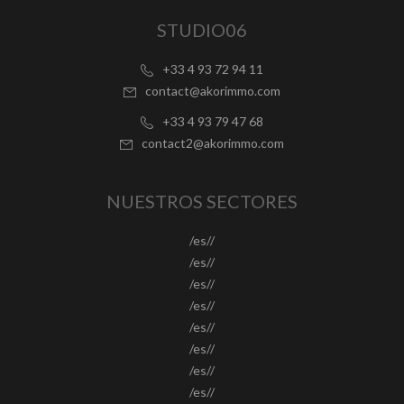
STUDIO06
+33 4 93 72 94 11
contact@akorimmo.com
+33 4 93 79 47 68
contact2@akorimmo.com
NUESTROS SECTORES
/es//
/es//
/es//
/es//
/es//
/es//
/es//
/es//