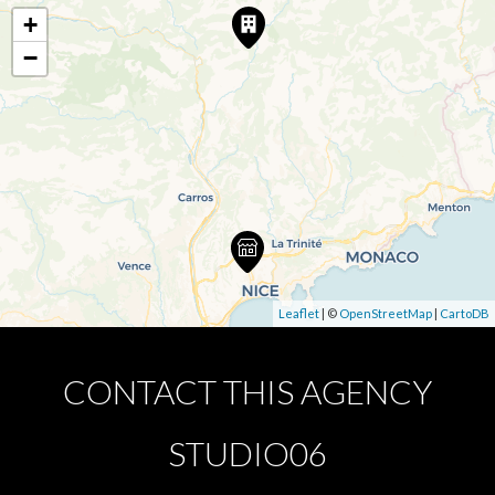
+
−
Leaflet
| ©
OpenStreetMap
|
CartoDB
CONTACT THIS AGENCY
STUDIO06