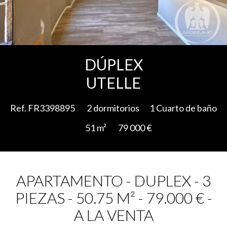
Add to selection
DÚPLEX
UTELLE
Ref. FR3398895
2 dormitorios
1 Cuarto de baño
51 m²
79 000 €
APARTAMENTO - DUPLEX - 3
PIEZAS - 50.75 M² - 79.000 € -
A LA VENTA