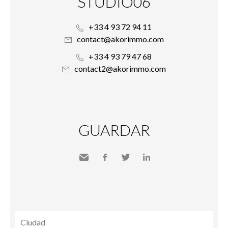
STUDIO06
+33 4 93 72 94 11
contact@akorimmo.com
+33 4 93 79 47 68
contact2@akorimmo.com
GUARDAR
Send
Facebook
Twitter
LinkedIn
to a
friend