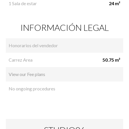
1 Sala de estar
24 m²
INFORMACIÓN LEGAL
Honorarios del vendedor
Carrez Area
50.75 m²
View our Fee plans
No ongoing procedures