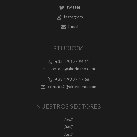
twitter
instagram
Email
STUDIO06
+33 4 93 72 94 11
contact@akorimmo.com
+33 4 93 79 47 68
contact2@akorimmo.com
NUESTROS SECTORES
/es//
/es//
/es//