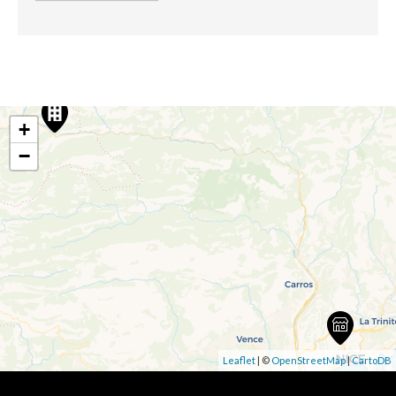
+
−
Leaflet
| ©
OpenStreetMap
|
CartoDB