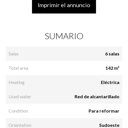
Imprimir el annuncio
SUMARIO
Salas
6 salas
Total area
142 m²
Heating
Eléctrica
Used water
Red de alcantarillado
Condition
Para reformar
Orientation
Sudoeste