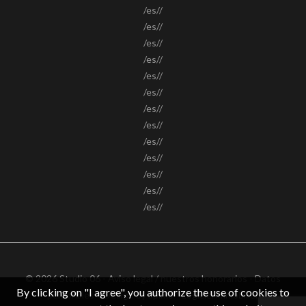
/es//
/es//
/es//
/es//
/es//
/es//
/es//
/es//
/es//
/es//
/es//
/es//
/es//
© 2026 Studio 06 -
Aviso legal / nuestros honorarios
-
Datos
By clicking on "I agree", you authorize the use of cookies to
personales
– Design by
apimo™ Logiciel immobilier