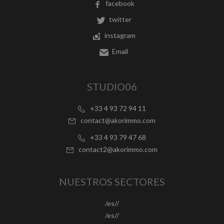
facebook
twitter
instagram
Email
STUDIO06
+33 4 93 72 94 11
contact@akorimmo.com
+33 4 93 79 47 68
contact2@akorimmo.com
NUESTROS SECTORES
/es//
/es//