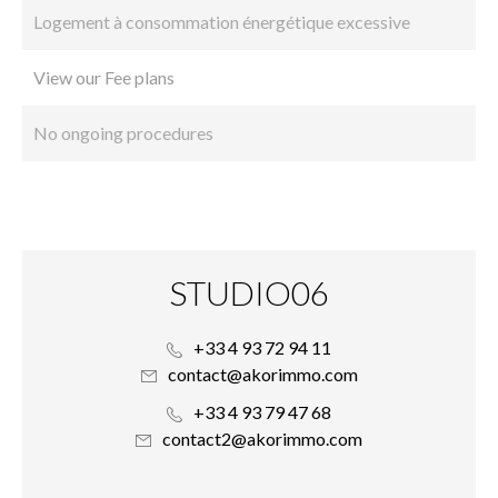
Logement à consommation énergétique excessive
View our Fee plans
No ongoing procedures
STUDIO06
+33 4 93 72 94 11
contact@akorimmo.com
+33 4 93 79 47 68
contact2@akorimmo.com