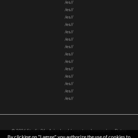
/es//
/es//
/es//
/es//
/es//
/es//
/es//
/es//
/es//
/es//
/es//
/es//
/es//
/es//
© 2026 Studio 06 -
Aviso legal / nuestros honorarios
-
Datos
By clicking on "I agree", you authorize the use of cookies to
personales
– Design by
apimo™ Logiciel immobilier