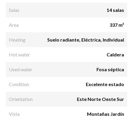
Salas
14 salas
Area
337 m²
Heating
Suelo radiante, Eléctrica, Individual
Hot water
Caldera
Used water
Fosa séptica
Condition
Excelente estado
Orientation
Este Norte Oeste Sur
Vista
Montañas Jardín