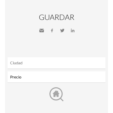
GUARDAR
Send
Facebook
Twitter
LinkedIn
to a
friend