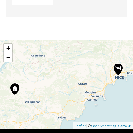
+
−
Leaflet
| ©
OpenStreetMap
|
CartoDB