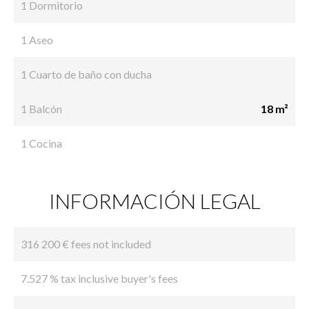
1 Dormitorio
1 Aseo
1 Cuarto de baño con ducha
1 Balcón
18 m²
1 Cocina
INFORMACIÓN LEGAL
316 200 € fees not included
7.527 % tax inclusive buyer's fees