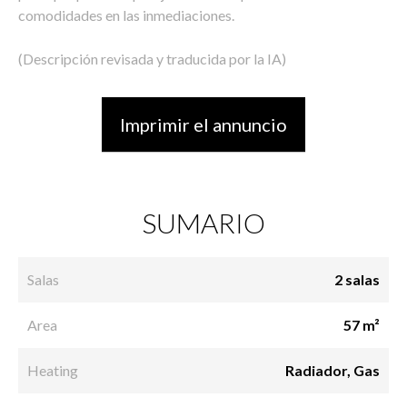
comodidades en las inmediaciones.
(Descripción revisada y traducida por la IA)
Imprimir el annuncio
SUMARIO
Salas
2 salas
Area
57 m²
Heating
Radiador, Gas