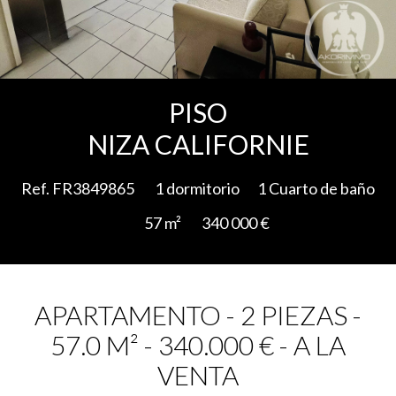
Add to selection
PISO
NIZA CALIFORNIE
Ref. FR3849865
1 dormitorio
1 Cuarto de baño
57 m²
340 000 €
APARTAMENTO - 2 PIEZAS -
57.0 M² - 340.000 € - A LA
VENTA