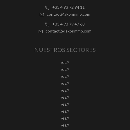
+33 4 93 72 94 11
contact@akorimmo.com
+33 4 93 79 47 68
contact2@akorimmo.com
NUESTROS SECTORES
/es//
/es//
/es//
/es//
/es//
/es//
/es//
/es//
/es//
/es//