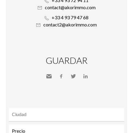
+33 4 93 72 94 11
contact@akorimmo.com
+33 4 93 79 47 68
contact2@akorimmo.com
GUARDAR
Send
Facebook
Twitter
LinkedIn
to a
friend