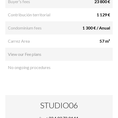
Buyer's fees
23 800 €
Contribución territorial
1 129 €
Condominium fees
1 300 € / Anual
Carrez Area
57 m²
View our Fee plans
No ongoing procedures
STUDIO06