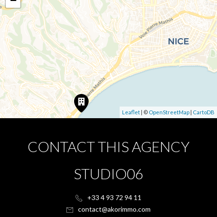
−
Leaflet
| ©
OpenStreetMap
|
CartoDB
CONTACT THIS AGENCY
STUDIO06
+33 4 93 72 94 11
contact@akorimmo.com