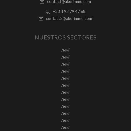
contact@akorimmo.com
+33 4 93 79 47 68
contact2@akorimmo.com
NUESTROS SECTORES
/es//
/es//
/es//
/es//
/es//
/es//
/es//
/es//
/es//
/es//
/es//
/es//