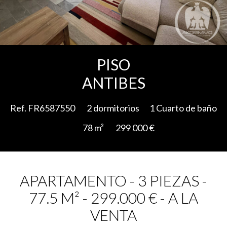
Add to selection
PISO
ANTIBES
Ref. FR6587550
2 dormitorios
1 Cuarto de baño
78 m²
299 000 €
APARTAMENTO - 3 PIEZAS -
77.5 M² - 299.000 € - A LA
VENTA