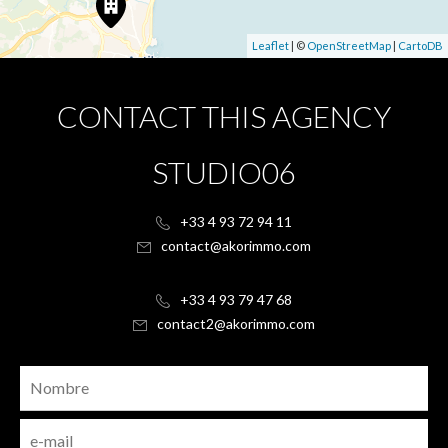
Leaflet
| ©
OpenStreetMap
|
CartoDB
CONTACT THIS AGENCY
STUDIO06
+33 4 93 72 94 11
contact@akorimmo.com
+33 4 93 79 47 68
contact2@akorimmo.com