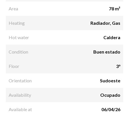
Area
78 m²
Heating
Radiador, Gas
Hot water
Caldera
Condition
Buen estado
Floor
3°
Orientation
Sudoeste
Availability
Ocupado
Available at
06/04/26