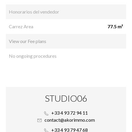
Honorarios del vendedor
Carrez Area
77.5 m²
View our Fee plans
No ongoing procedures
STUDIO06
+33 4 93 72 94 11
contact@akorimmo.com
+33 4 93 79 47 68