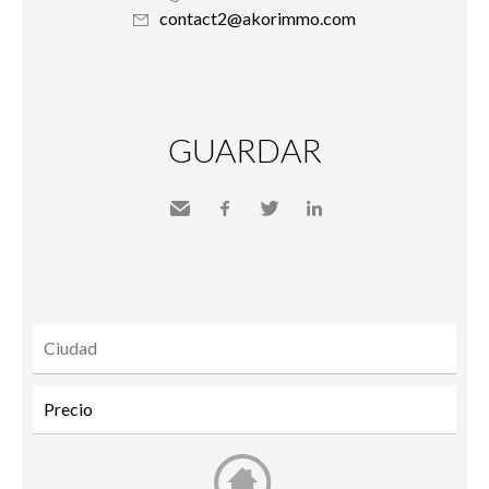
contact2@akorimmo.com
GUARDAR
Send
Facebook
Twitter
LinkedIn
to a
friend