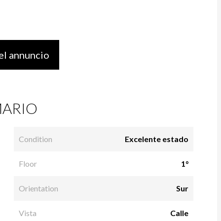
el annuncio
ARIO
Condition
Excelente estado
Floor
1°
Orientation
Sur
Vista
Calle