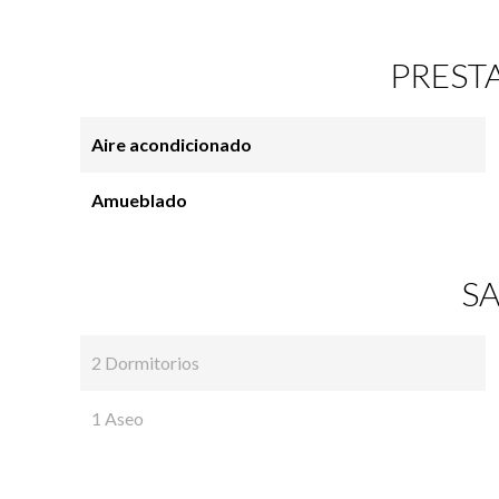
PREST
Aire acondicionado
Amueblado
SA
2 Dormitorios
1 Aseo