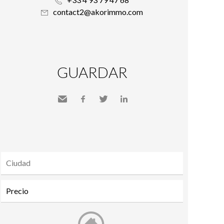
contact2@akorimmo.com
GUARDAR
Send
Facebook
Twitter
LinkedIn
to a
friend