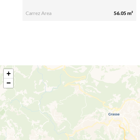
Carrez Area
56.05 m²
+
−