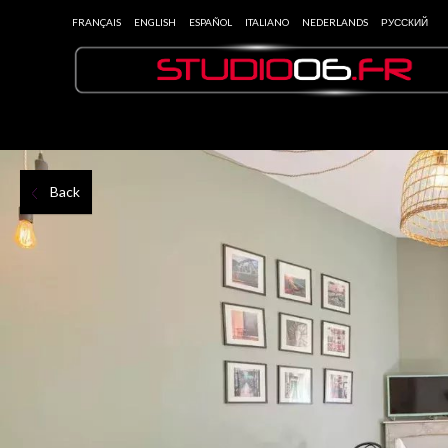
FRANÇAIS
ENGLISH
ESPAÑOL
ITALIANO
NEDERLANDS
РУССКИЙ
Back