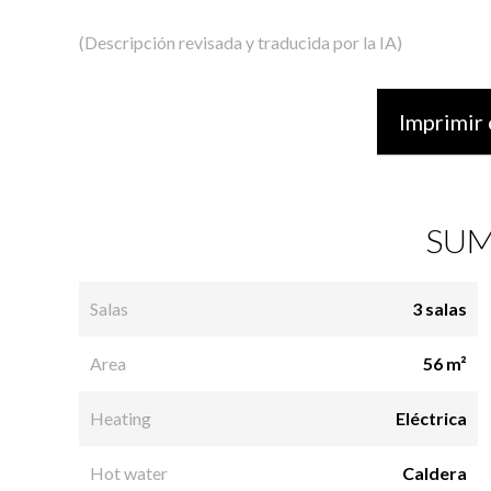
(Descripción revisada y traducida por la IA)
Imprimir 
SUM
Salas
3 salas
Area
56 m²
Heating
Eléctrica
Hot water
Caldera