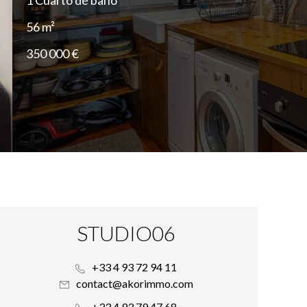
1 Cuarto de baño
56 m²
350 000 €
STUDIO06
+33 4 93 72 94 11
contact@akorimmo.com
+33 4 93 79 47 68