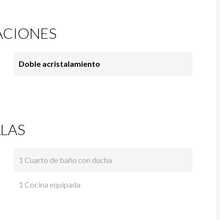
ACIONES
Doble acristalamiento
LAS
1 Cuarto de baño con ducha
1 Cocina equipada