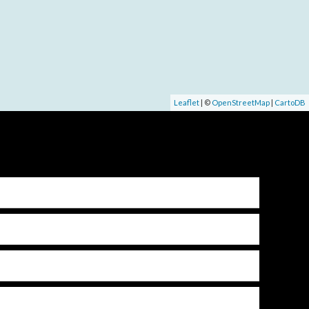
Leaflet
| ©
OpenStreetMap
|
CartoDB