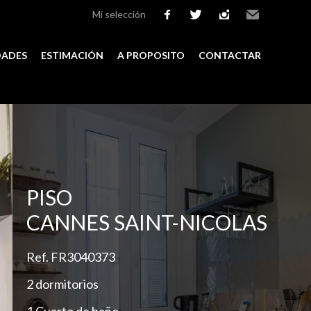
Mi selección
facebook
twitter
instagram
Email
DADES
ESTIMACIÓN
A PROPOSITO
CONTACTAR
Add to selection
PISO
CANNES SAINT-NICOLAS
Ref. FR3040373
2 dormitorios