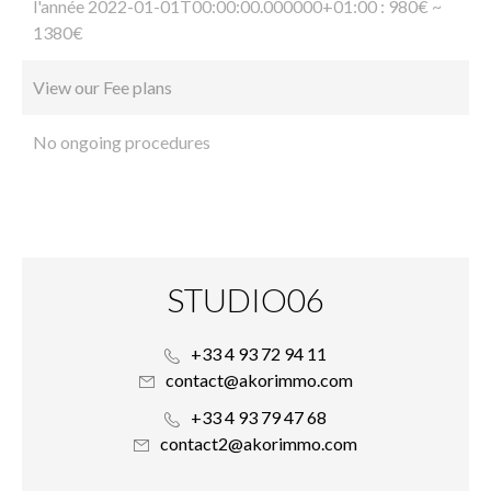
l'année 2022-01-01T00:00:00.000000+01:00 : 980€ ~
1380€
View our Fee plans
No ongoing procedures
STUDIO06
+33 4 93 72 94 11
contact@akorimmo.com
+33 4 93 79 47 68
contact2@akorimmo.com