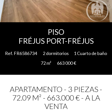
Add to selection
PISO
FRÉJUS PORT-FRÉJUS
Ref. FR6586734
2 dormitorios
1 Cuarto de baño
72 m²
663 000 €
APARTAMENTO - 3 PIEZAS -
72.09 M² - 663.000 € - A LA
VENTA