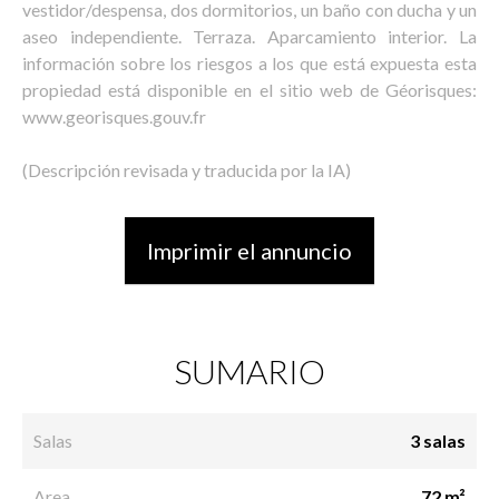
vestidor/despensa, dos dormitorios, un baño con ducha y un
aseo independiente. Terraza. Aparcamiento interior. La
información sobre los riesgos a los que está expuesta esta
propiedad está disponible en el sitio web de Géorisques:
www.georisques.gouv.fr
(Descripción revisada y traducida por la IA)
Imprimir el annuncio
SUMARIO
Salas
3 salas
Area
72 m²