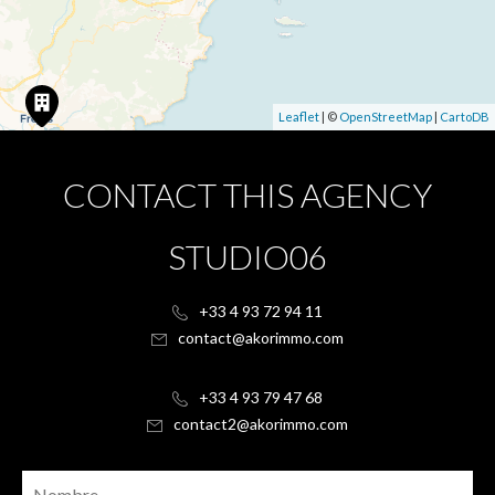
Leaflet
| ©
OpenStreetMap
|
CartoDB
CONTACT THIS AGENCY
STUDIO06
+33 4 93 72 94 11
contact@akorimmo.com
+33 4 93 79 47 68
contact2@akorimmo.com