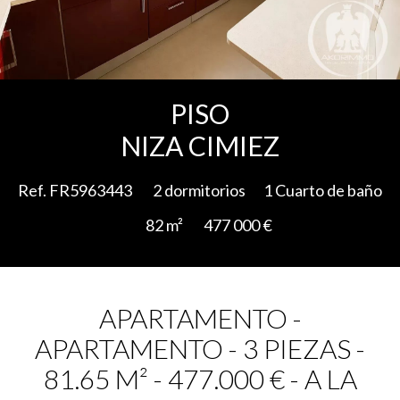
Add to selection
PISO
NIZA CIMIEZ
Ref. FR5963443
2 dormitorios
1 Cuarto de baño
82 m²
477 000 €
APARTAMENTO -
APARTAMENTO - 3 PIEZAS -
81.65 M² - 477.000 € - A LA