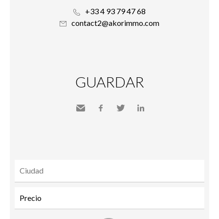
+33 4 93 79 47 68
contact2@akorimmo.com
GUARDAR
Send
Facebook
Twitter
LinkedIn
to a
friend