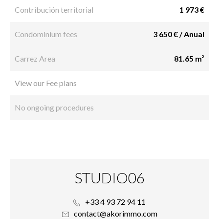
Contribución territorial
1 973 €
Condominium fees
3 650 € / Anual
Carrez Area
81.65 m²
View our Fee plans
No ongoing procedures
STUDIO06
+33 4 93 72 94 11
contact@akorimmo.com