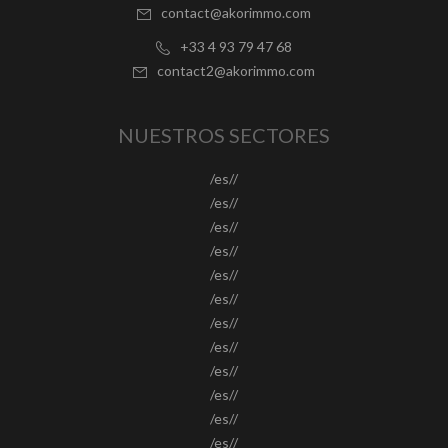
contact@akorimmo.com
+33 4 93 79 47 68
contact2@akorimmo.com
NUESTROS SECTORES
/es//
/es//
/es//
/es//
/es//
/es//
/es//
/es//
/es//
/es//
/es//
/es//