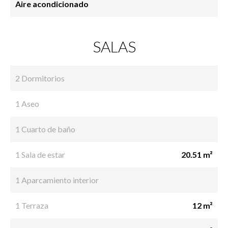
Aire acondicionado
SALAS
2 Dormitorios
1 Aseo
1 Cuarto de baño
1 Sala de estar
20.51 m²
1 Aparcamiento interior
1 Terraza
12 m²