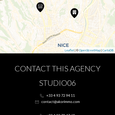
Leaflet
| ©
OpenStreetMap
|
CartoDB
CONTACT THIS AGENCY
STUDIO06
+33 4 93 72 94 11
contact@akorimmo.com