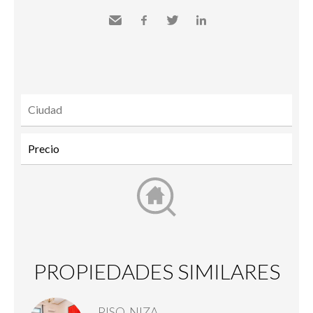
Send
Facebook
Twitter
LinkedIn
to a
friend
PROPIEDADES SIMILARES
PISO, NIZA