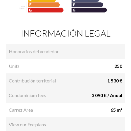
INFORMACIÓN LEGAL
Honorarios del vendedor
Units
250
Contribución territorial
1 530 €
Condominium fees
3 090 € / Anual
Carrez Area
65 m²
View our Fee plans