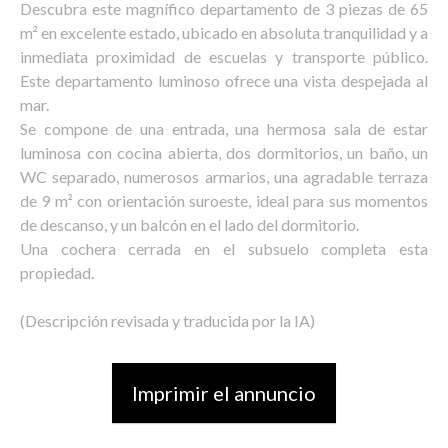
Descubra este magnífico departamento de 3 piezas de 65
m² en excelente estado, ubicado en absoluta tranquilidad y a
inmediata proximidad de escuelas y transporte público.
Este departamento luminoso ofrece una vista despejada al
mar.
Se compone de una entrada, una hermosa sala de estar
luminosa con cocina abierta, dos dormitorios, un baño, un
WC separado, numerosos armarios, una agradable terraza
de 9 m² con orientación suroeste, ideal para sus momentos
de descanso, y un balcón en el lado del dormitorio.
Una cochera cerrada en el subsuelo completa esta
propiedad.
(Descripción revisada y traducida por la IA)
Imprimir el annuncio