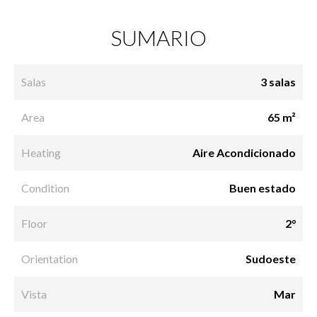
SUMARIO
Salas
3 salas
Area
65 m²
Heating
Aire Acondicionado
Condition
Buen estado
Floor
2°
Orientation
Sudoeste
Vista
Mar