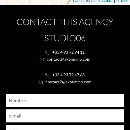
Leaflet
| ©
OpenStreetMap
|
CartoDB
CONTACT THIS AGENCY
STUDIO06
+33 4 93 72 94 11
contact@akorimmo.com
+33 4 93 79 47 68
contact2@akorimmo.com