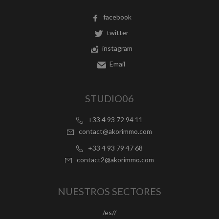
facebook
twitter
instagram
Email
STUDIO06
+33 4 93 72 94 11
contact@akorimmo.com
+33 4 93 79 47 68
contact2@akorimmo.com
NUESTROS SECTORES
/es//