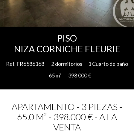
Add to selection
PISO
NIZA CORNICHE FLEURIE
Ref. FR6586168
2 dormitorios
1 Cuarto de baño
65 m²
398 000 €
APARTAMENTO - 3 PIEZAS -
65.0 M² - 398.000 € - A LA
VENTA