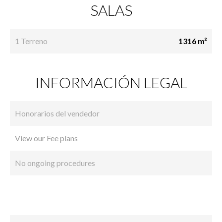
SALAS
1 Terreno
1316 m²
INFORMACIÓN LEGAL
Honorarios del vendedor
View our Fee plans
No ongoing procedures