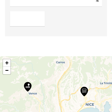
%
+
−