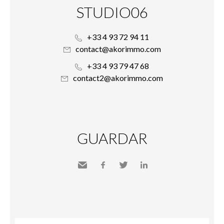
STUDIO06
+33 4 93 72 94 11
contact@akorimmo.com
+33 4 93 79 47 68
contact2@akorimmo.com
GUARDAR
Send
Facebook
Twitter
LinkedIn
to a
friend