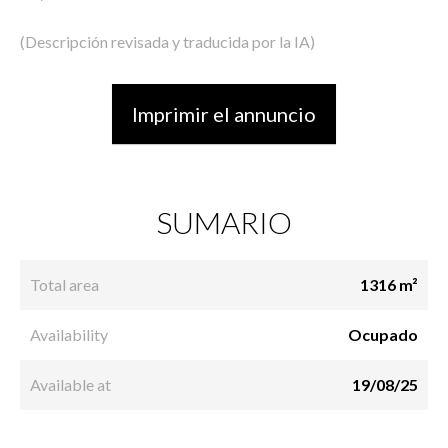
(Descripción revisada y traducida por la IA)
Imprimir el annuncio
SUMARIO
Total area
1316 m²
Availability
Ocupado
Available at
19/08/25