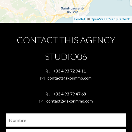
Leaflet
| ©
OpenStreetMap
|
CartoDB
CONTACT THIS AGENCY
STUDIO06
+33 4 93 72 94 11
contact@akorimmo.com
+33 4 93 79 47 68
contact2@akorimmo.com