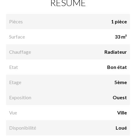
RÉSUMÉ
Pièces
1 pièce
Surface
33 m²
Chauffage
Radiateur
Etat
Bon état
Etage
5ème
Exposition
Ouest
Vue
Ville
Disponibilité
Loué