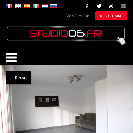
facebook
twitter
instagram
Email
Ma sélection
ALERTE E-MAIL
Retour