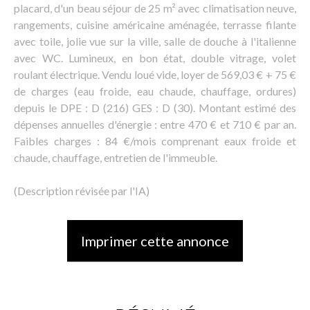
placard, d'un beau séjour de 25 m² avec climatisation neuve,
rangements, cuisine américaine aménagée, terrasse filante
avec toile, jolie vue sur la ville, salle de douche à l'italienne
avec WC. Lumineux, en bon état, double vitrage, volet
roulant électrique. Vendu loué vide, loyer de 569,03 € + 75 €
de charges (eau froide, eau chaude, chauffage, ordures)
depuis le DPE : D (216) GES : D (30). Montant estimé des
dépenses annuelles d'énergie : entre 470 € et 710 € par an.
Faibles charges : 84 €/mois comprenant eaux froide et
chaude, chauffage, entretien de l'immeuble.
(Description révisée par l'IA)
Imprimer cette annonce