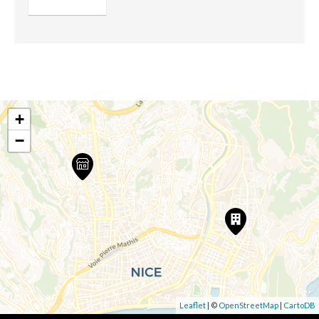
+
−
Leaflet
| ©
OpenStreetMap
|
CartoDB