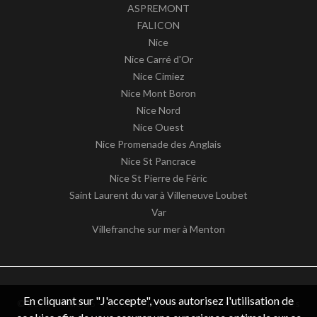
ASPREMONT
FALICON
Nice
Nice Carré d'Or
Nice Cimiez
Nice Mont Boron
Nice Nord
Nice Ouest
Nice Promenade des Anglais
Nice St Pancrace
Nice St Pierre de Féric
Saint Laurent du var à Villeneuve Loubet
Var
Villefranche sur mer à Menton
En cliquant sur "J'accepte", vous autorisez l'utilisation de
© 2026 Studio 06 -
Mentions légales / nos honoraires
-
Données