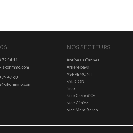
06
NOS SECTEURS
3 72 94 11
Antibes à Cannes
t@akorimmo.com
Arrière pays
ASPREMONT
3 79 47 68
FALICON
t2@akorimmo.com
Nice
Nice Carré d'Or
Nice Cimiez
Nice Mont Boron