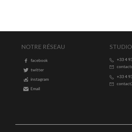
NOTRE RÉSEAU
STUDIO
+33 4 9
facebook
contac
twitter
+33 4 9
instagram
contac
Email