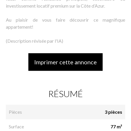
investissement locatif premium sur la Côte d’Azur.
Au plaisir de vous faire découvrir ce magnifique
appartement!
(Description révisée par l'IA)
Imprimer cette annonce
RÉSUMÉ
Pièces
3 pièces
Surface
77 m²