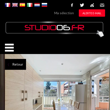
facebook
twitter
instagram
Email
Ma sélection
ALERTE E-MAIL
Retour