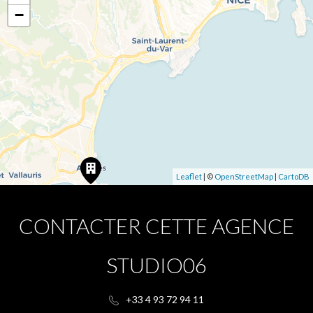
−
Leaflet
| ©
OpenStreetMap
|
CartoDB
CONTACTER CETTE AGENCE
STUDIO06
+33 4 93 72 94 11