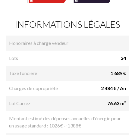
INFORMATIONS LÉGALES
Honoraires à charge vendeur
Lots
34
Taxe foncière
1 689 €
Charges de copropriété
2 484 € / An
Loi Carrez
76.63 m²
Montant estimé des dépenses annuelles d'énergie pour
un usage standard : 1026€ ~ 1388€