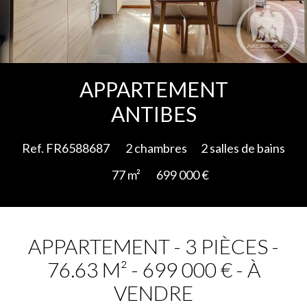
Ajouter à la sélection
APPARTEMENT
ANTIBES
Ref. FR6588687
2 chambres
2 salles de bains
77 m²
699 000 €
APPARTEMENT - 3 PIÈCES -
76.63 M² - 699 000 € - À
VENDRE