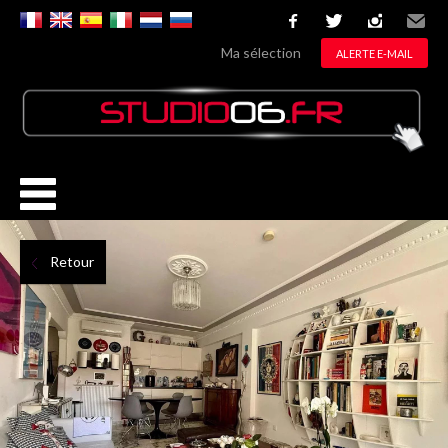
facebook
twitter
instagram
Email
Ma sélection
ALERTE E-MAIL
Retour