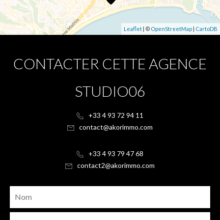
Leaflet
| ©
OpenStreetMap
|
CartoDB
CONTACTER CETTE AGENCE
STUDIO06
+33 4 93 72 94 11
contact@akorimmo.com
+33 4 93 79 47 68
contact2@akorimmo.com