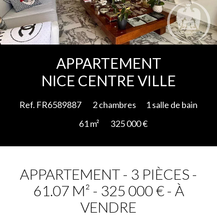
Ajouter à la sélection
APPARTEMENT
NICE CENTRE VILLE
Ref. FR6589887
2 chambres
1 salle de bain
61 m²
325 000 €
APPARTEMENT - 3 PIÈCES -
61.07 M² - 325 000 € - À
VENDRE