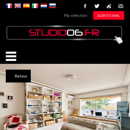
facebook
twitter
instagram
Email
Ma sélection
ALERTE E-MAIL
Retour