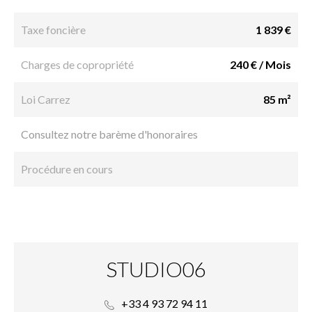
Taxe foncière
1 839 €
Charges de copropriété
240 € / Mois
Loi Carrez
85 m²
Consultez notre barème d'honoraires
Procédure en cours
STUDIO06
+33 4 93 72 94 11