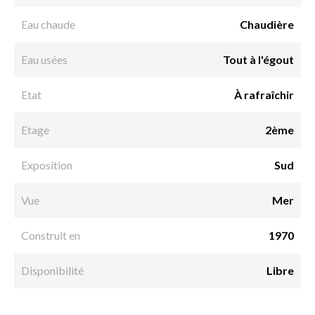
Eau chaude
Chaudière
Eau usées
Tout à l'égout
Etat
À rafraîchir
Etage
2ème
Exposition
Sud
Vue
Mer
Construit en
1970
Disponibilité
Libre