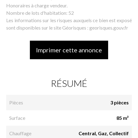
Honoraires à charge vendeur.
Nombre de lots d'habitation: 52
Les informations sur les risques auxquels ce bien est exposé
sont disponibles sur le site Géorisques : georisques.gouv.fr
Imprimer cette annonce
RÉSUMÉ
Pièces
3 pièces
Surface
85 m²
Chauffage
Central, Gaz, Collectif