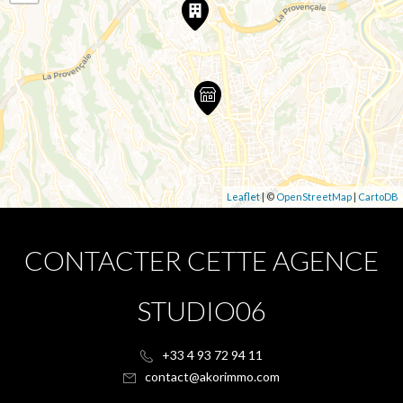
Leaflet
| ©
OpenStreetMap
|
CartoDB
CONTACTER CETTE AGENCE
STUDIO06
+33 4 93 72 94 11
contact@akorimmo.com