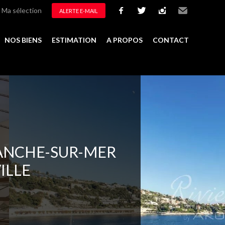
Ma sélection
ALERTE E-MAIL
facebook
twitter
instagram
Email
NOS BIENS
ESTIMATION
A PROPOS
CONTACT
er à la sélection
ANCHE-SUR-MER
VILLE