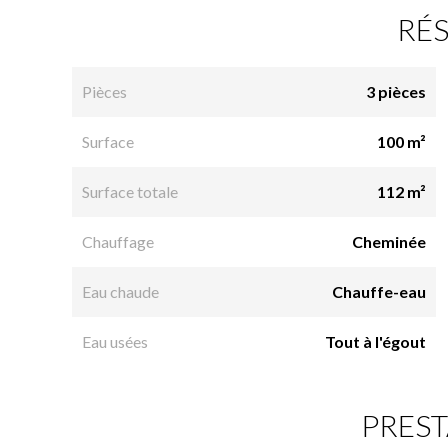
RÉ
Pièces
3 pièces
Surface
100 m²
Surface totale
112 m²
Chauffage
Cheminée
Eau chaude
Chauffe-eau
Eau usées
Tout à l'égout
PREST