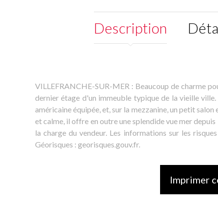
Description
Déta
VILLEFRANCHE-SUR-MER : Beaucoup de charme pour ce
dernier étage d'un immeuble typique de la vieille ville
américaine équipée, et, sur la mezzanine, un petit salo
et calme, il offre en outre une splendide vue mer depui
la charge du vendeur. Les informations sur les risques
Géorisques : georisques.gouv.fr.
Imprimer c