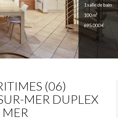
1 salle de bain
100 m²
695 000 €
ITIMES (06)
SUR-MER DUPLEX
 MER