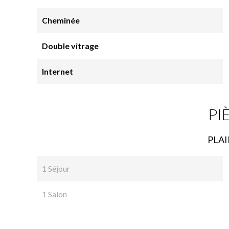
Cheminée
Double vitrage
Internet
PI
PLAI
1 Séjour
1 Salon