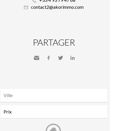
contact2@akorimmo.com
PARTAGER
Envoyer
Facebook
Twitter
LinkedIn
à un
ami