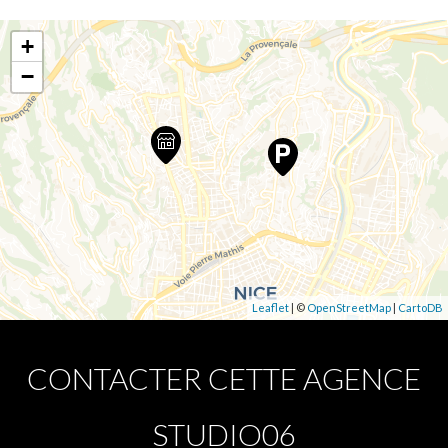
+
−
Leaflet
| ©
OpenStreetMap
|
CartoDB
CONTACTER CETTE AGENCE
STUDIO06