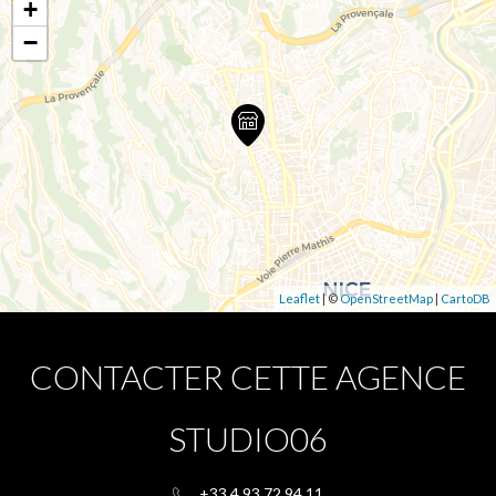
+
−
Leaflet
| ©
OpenStreetMap
|
CartoDB
CONTACTER CETTE AGENCE
STUDIO06
+33 4 93 72 94 11