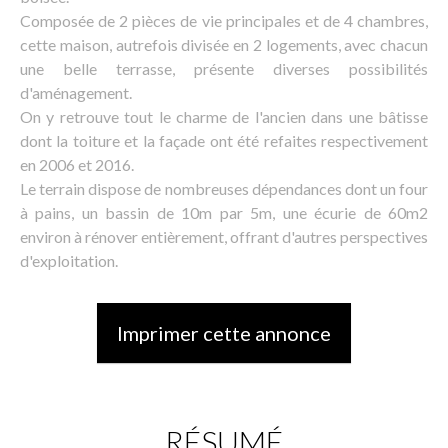
Composée de 2 pièces de vie principales et de 4 chambres,
cette maison, autrefois divisée en 2 logements, avec chacun
une belle terrasse, présente diverses possibilités
d'aménagement.
On y retrouve tout le charme de l'ancien dans une bâtisse
dont la toiture et la façade ont été refaites respectivement
en 2006 et 2016.
Le terrain dispose de nombreuses dépendances dont un four
à pains, un bassin de 10m par 5m, une écurie de 60m2
environ à rénover entièrement, offrant d'autres perspectives
d'exploitation.
Imprimer cette annonce
RÉSUMÉ