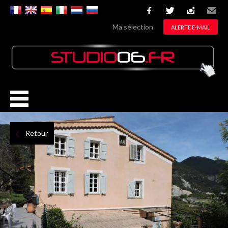
facebook
twitter
instagram
Email
Ma sélection
ALERTE E-MAIL
Retour