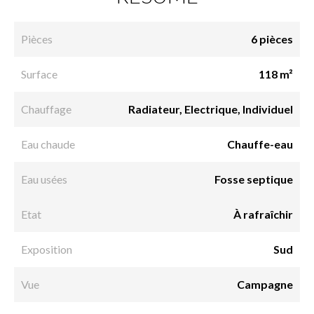
Pièces
6 pièces
Surface
118 m²
Chauffage
Radiateur, Electrique, Individuel
Eau chaude
Chauffe-eau
Eau usées
Fosse septique
Etat
À rafraîchir
Exposition
Sud
Vue
Campagne