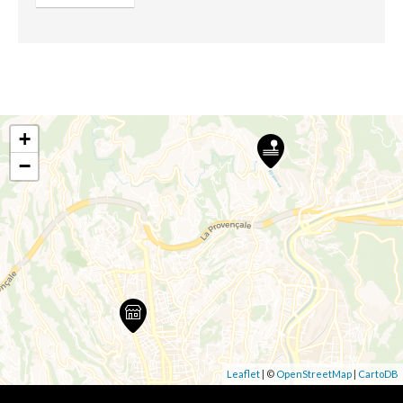
+
−
Leaflet
| ©
OpenStreetMap
|
CartoDB