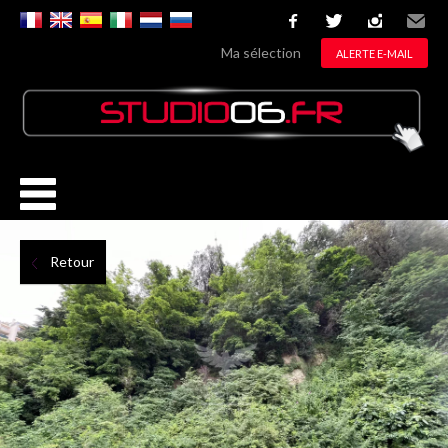
facebook
twitter
instagram
Email
Ma sélection
ALERTE E-MAIL
Retour