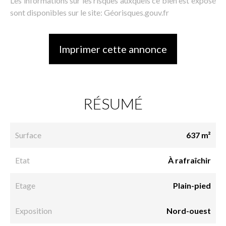
Les informations sur les risques auxquels ce bien est exposé
sont disponibles sur le site: Géorisques.gouv.fr
Imprimer cette annonce
RÉSUMÉ
Surface
637 m²
Etat
À rafraîchir
Etage
Plain-pied
Exposition
Nord-ouest