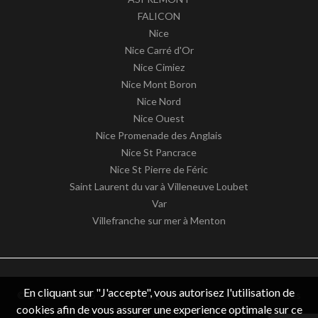
FALICON
Nice
Nice Carré d'Or
Nice Cimiez
Nice Mont Boron
Nice Nord
Nice Ouest
Nice Promenade des Anglais
Nice St Pancrace
Nice St Pierre de Féric
Saint Laurent du var à Villeneuve Loubet
Var
Villefranche sur mer à Menton
En cliquant sur "J'accepte", vous autorisez l'utilisation de
© 2026 Studio 06 -
Mentions légales / nos honoraires
-
Données
cookies afin de vous assurer une experience optimale sur ce
personnelles
– Design by
apimo™ Logiciel immobilier