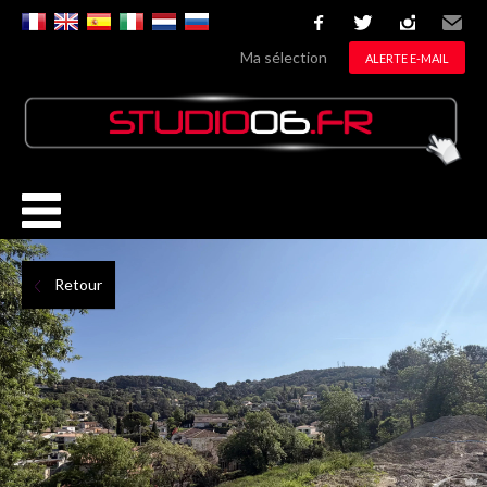
facebook
twitter
instagram
Email
Ma sélection
ALERTE E-MAIL
Retour