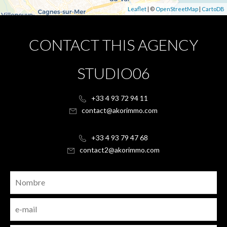
Leaflet
| ©
OpenStreetMap
|
CartoDB
CONTACT THIS AGENCY
STUDIO06
+33 4 93 72 94 11
contact@akorimmo.com
+33 4 93 79 47 68
contact2@akorimmo.com