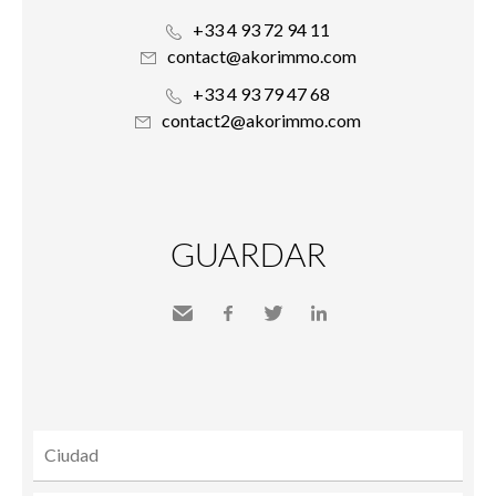
+33 4 93 72 94 11
contact@akorimmo.com
+33 4 93 79 47 68
contact2@akorimmo.com
GUARDAR
Send
Facebook
Twitter
LinkedIn
to a
friend