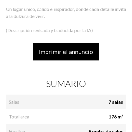
Un lugar único, cálido e inspirador, donde cada detalle invita
a la dulzura de vivir.
(Descripción revisada y traducida por la IA)
Imprimir el annuncio
SUMARIO
Salas
7 salas
Total area
176 m²
Heating
Bomba de calor