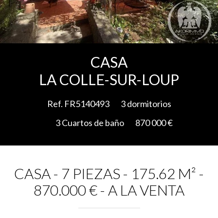
Add to selection
CASA
LA COLLE-SUR-LOUP
Ref. FR5140493
3 dormitorios
3 Cuartos de baño
870 000 €
CASA - 7 PIEZAS - 175.62 M² -
870.000 € - A LA VENTA