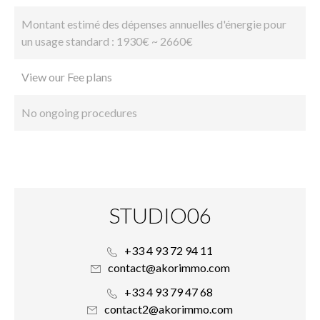
Montant estimé des dépenses annuelles d'énergie pour
un usage standard : 1930€ ~ 2660€
View our Fee plans
No ongoing procedures
STUDIO06
+33 4 93 72 94 11
contact@akorimmo.com
+33 4 93 79 47 68
contact2@akorimmo.com