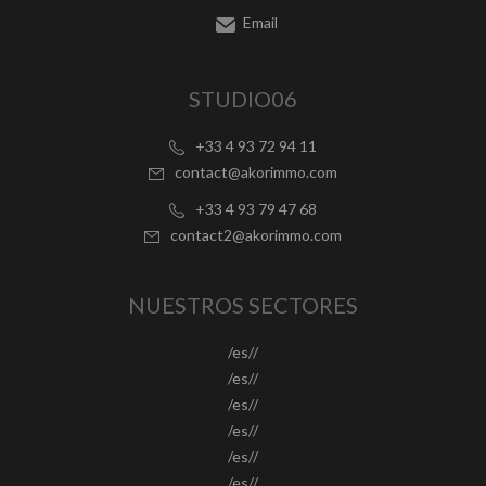
Email
STUDIO06
+33 4 93 72 94 11
contact@akorimmo.com
+33 4 93 79 47 68
contact2@akorimmo.com
NUESTROS SECTORES
/es//
/es//
/es//
/es//
/es//
/es//