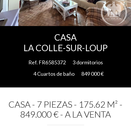
Add to selection
CASA
LA COLLE-SUR-LOUP
Ref. FR6585372
3 dormitorios
4 Cuartos de baño
849 000 €
CASA - 7 PIEZAS - 175.62 M² -
849.000 € - A LA VENTA