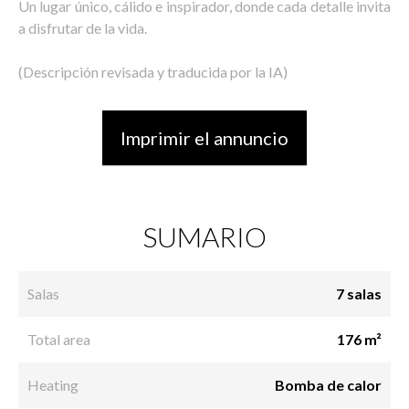
Un lugar único, cálido e inspirador, donde cada detalle invita
a disfrutar de la vida.
(Descripción revisada y traducida por la IA)
Imprimir el annuncio
SUMARIO
Salas
7 salas
Total area
176 m²
Heating
Bomba de calor