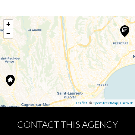
+
−
Leaflet
| ©
OpenStreetMap
|
CartoDB
CONTACT THIS AGENCY