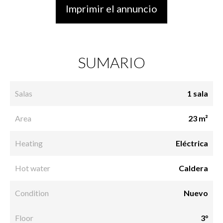
Imprimir el annuncio
SUMARIO
Salas
1 sala
Area
23 m²
Heating
Eléctrica
Hot water
Caldera
Condition
Nuevo
Floor
3°