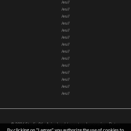
/es//
/es//
/es//
/es//
/es//
/es//
/es//
/es//
/es//
/es//
/es//
/es//
/es//
/es//
© 2026 Studio 06 -
Aviso legal / nuestros honorarios
-
Datos
By clicking on "I agree", you authorize the use of cookies to
personales
– Design by
apimo™ Logiciel immobilier