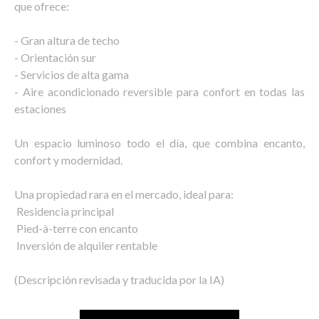
que ofrece:
- Gran altura de techo
- Orientación sur
- Servicios de alta gama
- Aire acondicionado reversible para confort en todas las
estaciones
Un espacio luminoso todo el día, que combina encanto,
confort y modernidad.
Una propiedad rara en el mercado, ideal para:
️ Residencia principal
️ Pied-à-terre con encanto
️ Inversión de alquiler rentable
(Descripción revisada y traducida por la IA)