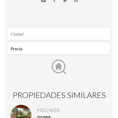
Send
Facebook
Twitter
LinkedIn
to a
friend
PROPIEDADES SIMILARES
PISO, NIZA
255 000 €