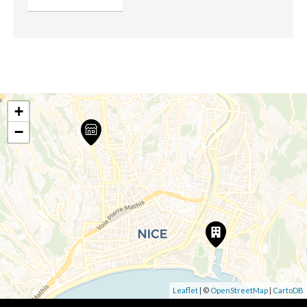
+
−
Leaflet
| ©
OpenStreetMap
|
CartoDB