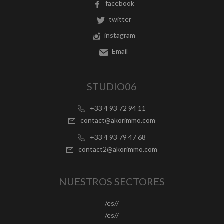
facebook
twitter
instagram
Email
STUDIO06
+33 4 93 72 94 11
contact@akorimmo.com
+33 4 93 79 47 68
contact2@akorimmo.com
NUESTROS SECTORES
/es//
/es//