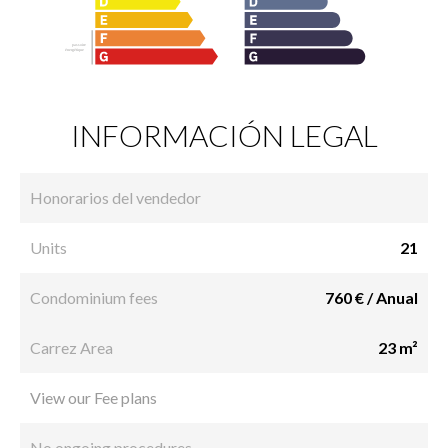
INFORMACIÓN LEGAL
Honorarios del vendedor
Units
21
Condominium fees
760 € / Anual
Carrez Area
23 m²
View our Fee plans
No ongoing procedures