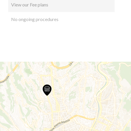
View our Fee plans
No ongoing procedures