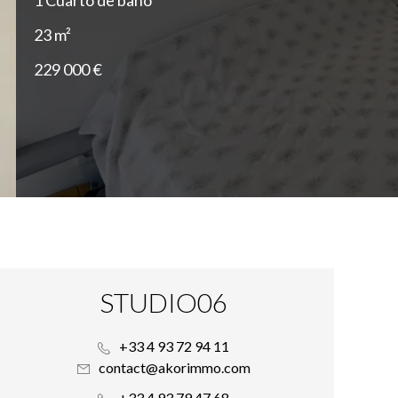
1 Cuarto de baño
23 m²
229 000 €
STUDIO06
+33 4 93 72 94 11
contact@akorimmo.com
+33 4 93 79 47 68