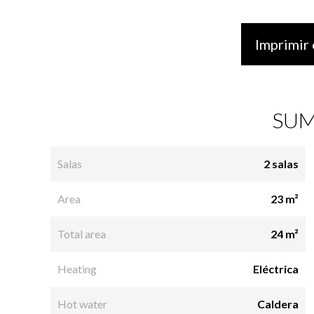
Imprimir 
SUM
Salas
2 salas
Area
23 m²
Total area
24 m²
Heating
Eléctrica
Hot water
Caldera