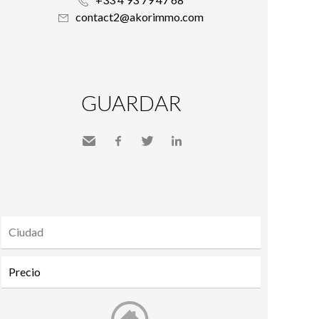
contact2@akorimmo.com
GUARDAR
Send
Facebook
Twitter
LinkedIn
to a
friend