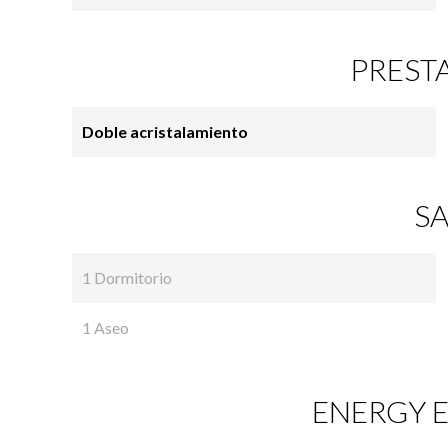
PREST
Doble acristalamiento
SA
1 Dormitorio
1 Aseo
ENERGY E