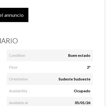
el annuncio
ARIO
Condition
Buen estado
Floor
2°
Orientation
Sudeste Sudoeste
Availability
Ocupado
Available at
05/01/26