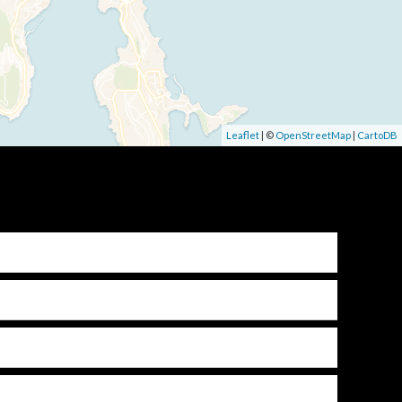
Leaflet
| ©
OpenStreetMap
|
CartoDB