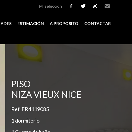
Mi selección
facebook
twitter
instagram
Email
DADES
ESTIMACIÓN
A PROPOSITO
CONTACTAR
Add to selection
PISO
NIZA VIEUX NICE
Ref. FR4119085
1 dormitorio