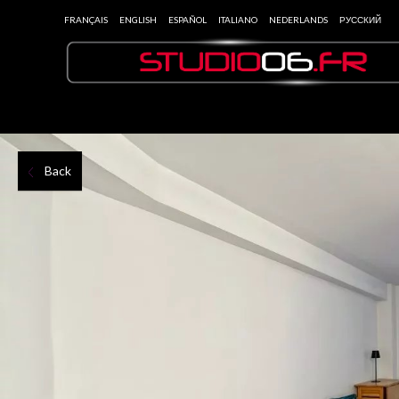
FRANÇAIS
ENGLISH
ESPAÑOL
ITALIANO
NEDERLANDS
РУССКИЙ
Back