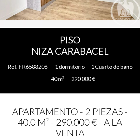
Add to selection
PISO
NIZA CARABACEL
Ref. FR6588208
1 dormitorio
1 Cuarto de baño
40 m²
290 000 €
APARTAMENTO - 2 PIEZAS -
40.0 M² - 290.000 € - A LA
VENTA