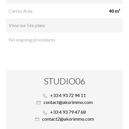
Carrez Area
40 m²
View our Fee plans
No ongoing procedures
STUDIO06
+33 4 93 72 94 11
contact@akorimmo.com
+33 4 93 79 47 68
contact2@akorimmo.com