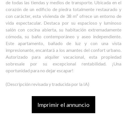
de todas las tiendas y medios de transporte. Ubicada en el
corazón de un edificio de piedra totalmente restaurado y
con carácter, esta vivienda de 38 m² ofrece un entorno de
vida espectacular. Destaca por su espacioso y luminoso
salón con cocina abierta, su habitación extremadamente
cómoda, su baño contemporáneo y aseo independiente.
Este apartamento, bañado de luz y con una vista
impresionante, encantará a los amantes del confort urbano.
Autorizado para alquiler vacacional, esta propiedad
sobresale por su excepcional rentabilidad. ¡Una
oportunidad para no dejar escapar!
(Descripción revisada y traducida por la IA)
Imprimir el annuncio