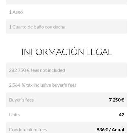
1 Aseo
1 Cuarto de baño con ducha
INFORMACIÓN LEGAL
282 750 € fees not included
2.564 % tax inclusive buyer's fees
Buyer's fees
7 250 €
Units
42
Condominium fees
936 € / Anual