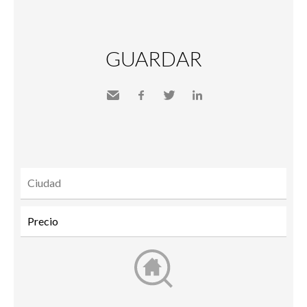
GUARDAR
Send
Facebook
Twitter
LinkedIn
to a
friend