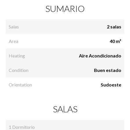
SUMARIO
Salas
2 salas
Area
40 m²
Heating
Aire Acondicionado
Condition
Buen estado
Orientation
Sudoeste
SALAS
1 Dormitorio