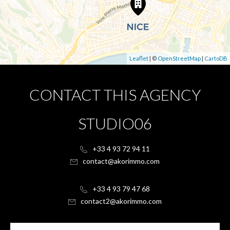
Leaflet
| ©
OpenStreetMap
|
CartoDB
CONTACT THIS AGENCY
STUDIO06
+33 4 93 72 94 11
contact@akorimmo.com
+33 4 93 79 47 68
contact2@akorimmo.com