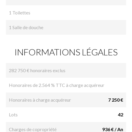
1 Toilettes
1 Salle de douche
INFORMATIONS LÉGALES
282 750 € honoraires exclus
Honoraires de 2.564 % TTC à charge acquéreur
Honoraires à charge acquéreur
7 250 €
Lots
42
Charges de copropriété
936 € / An