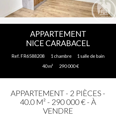
Ajouter à la sélection
APPARTEMENT
NICE CARABACEL
Ref. FR6588208
1 chambre
1 salle de bain
40 m²
290 000 €
APPARTEMENT - 2 PIÈCES -
40.0 M² - 290 000 € - À
VENDRE