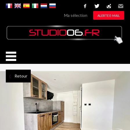
facebook
twitter
instagram
Email
Ma sélection
ALERTE E-MAIL
Retour