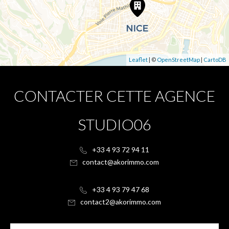
Leaflet
| ©
OpenStreetMap
|
CartoDB
CONTACTER CETTE AGENCE
STUDIO06
+33 4 93 72 94 11
contact@akorimmo.com
+33 4 93 79 47 68
contact2@akorimmo.com