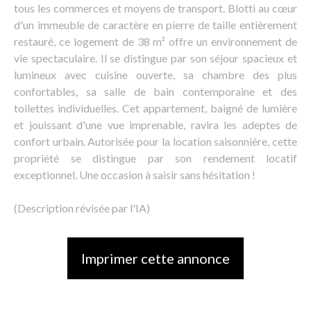
tous les commerces et moyens de transport. Blotti au cœur
d'un immeuble de caractère en pierre de taille entièrement
restauré, ce logement de 38 m² offre un environnement de
vie spectaculaire. Il se distingue par son séjour spacieux et
lumineux avec cuisine ouverte, sa chambre des plus
confortables, sa salle de bain contemporaine et des
toilettes individuelles. Cet appartement, baigné de lumière
et jouissant d'une vue imprenable, ravira les adeptes de
confort urbain. Autorisée pour la location saisonnière, cette
propriété se distingue par son rendement locatif
exceptionnel. Une occasion à saisir sans hésitation !
(Description révisée par l'IA)
Imprimer cette annonce