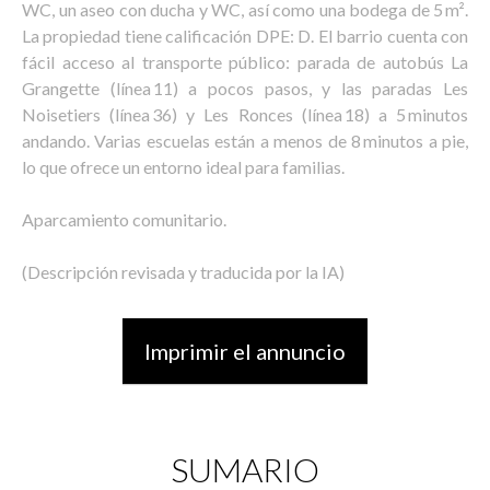
WC, un aseo con ducha y WC, así como una bodega de 5 m².
La propiedad tiene calificación DPE: D. El barrio cuenta con
fácil acceso al transporte público: parada de autobús La
Grangette (línea 11) a pocos pasos, y las paradas Les
Noisetiers (línea 36) y Les Ronces (línea 18) a 5 minutos
andando. Varias escuelas están a menos de 8 minutos a pie,
lo que ofrece un entorno ideal para familias.
Aparcamiento comunitario.
(Descripción revisada y traducida por la IA)
Imprimir el annuncio
SUMARIO