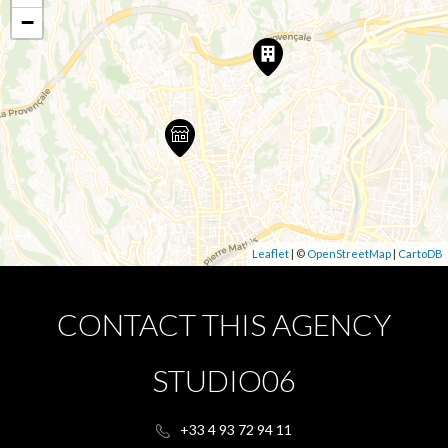
−
Leaflet
| ©
OpenStreetMap
|
CartoDB
CONTACT THIS AGENCY
STUDIO06
+33 4 93 72 94 11