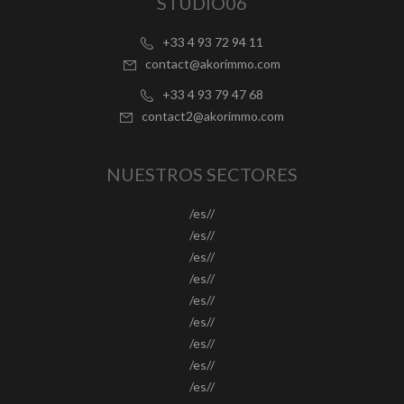
STUDIO06
+33 4 93 72 94 11
contact@akorimmo.com
+33 4 93 79 47 68
contact2@akorimmo.com
NUESTROS SECTORES
/es//
/es//
/es//
/es//
/es//
/es//
/es//
/es//
/es//