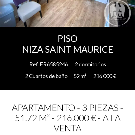
Add to selection
PISO
NIZA SAINT MAURICE
Ref. FR6585246
2 dormitorios
2 Cuartos de baño
52 m²
216 000 €
APARTAMENTO - 3 PIEZAS -
51.72 M² - 216.000 € - A LA
VENTA