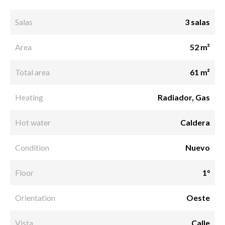
Salas
3 salas
Area
52 m²
Total area
61 m²
Heating
Radiador, Gas
Hot water
Caldera
Condition
Nuevo
Floor
1°
Orientation
Oeste
Vista
Calle