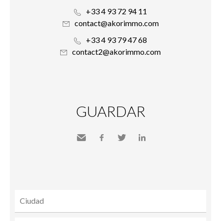
+33 4 93 72 94 11
contact@akorimmo.com
+33 4 93 79 47 68
contact2@akorimmo.com
GUARDAR
Send
Facebook
Twitter
LinkedIn
to a
friend