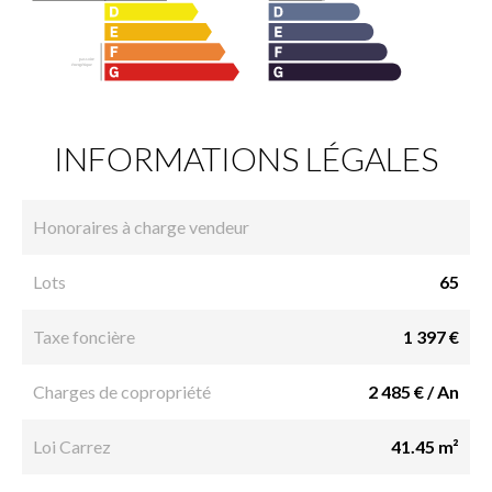
INFORMATIONS LÉGALES
Honoraires à charge vendeur
Lots
65
Taxe foncière
1 397 €
Charges de copropriété
2 485 € / An
Loi Carrez
41.45 m²