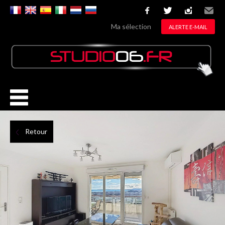
facebook
twitter
instagram
Email
Ma sélection
ALERTE E-MAIL
Retour