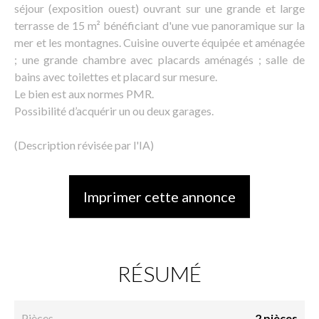
séjour (exposition ouest) ouvrant sur une grande et large
terrasse de 15 m² bénéficiant d'une vue panoramique sur la
mer et les montagnes. Cuisine ouverte équipée et aménagée
; une grande chambre avec placards aménagés ; salle de
bains avec toilettes et placard sur mesure.
Le bien est aux normes PMR.
Possibilité d’acquérir un ou deux garages.
(Description révisée par l'IA)
Imprimer cette annonce
RÉSUMÉ
Pièces
2 pièces