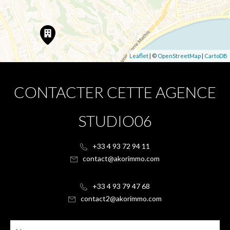
Leaflet
| ©
OpenStreetMap
|
CartoDB
CONTACTER CETTE AGENCE
STUDIO06
+33 4 93 72 94 11
contact@akorimmo.com
+33 4 93 79 47 68
contact2@akorimmo.com