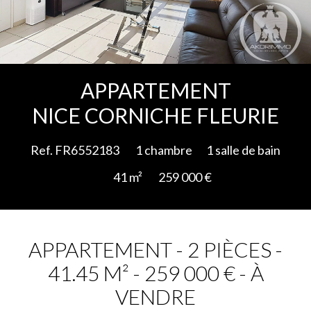
Ajouter à la sélection
APPARTEMENT
NICE CORNICHE FLEURIE
Ref. FR6552183
1 chambre
1 salle de bain
41 m²
259 000 €
APPARTEMENT - 2 PIÈCES -
41.45 M² - 259 000 € - À
VENDRE