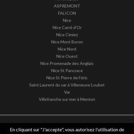
ASPREMONT
FALICON
Nice
Nice Carré d'Or
Nice Cimiez
Nice Mont Boron
Nice Nord
Nice Ouest
Nice Promenade des Anglais
Nice St Pancrace
Nice St Pierre de Féric
Saint Laurent du var à Villeneuve Loubet
Var
Villefranche sur mer à Menton
En cliquant sur "J'accepte", vous autorisez l'utilisation de
© 2026 Studio 06 -
Mentions légales / nos honoraires
-
Données