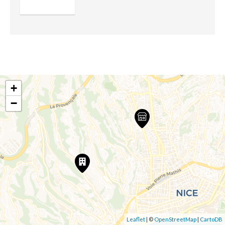
+
−
Leaflet
| ©
OpenStreetMap
|
CartoDB