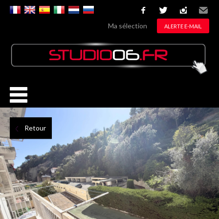
facebook
twitter
instagram
Email
Ma sélection
ALERTE E-MAIL
Retour