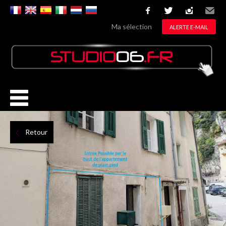
facebook
twitter
instagram
Email
Ma sélection
ALERTE E-MAIL
Retour