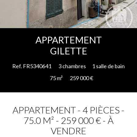
Ajouter à la sélection
APPARTEMENT
GILETTE
Ref. FR5340641
3 chambres
1 salle de bain
75 m²
259 000 €
APPARTEMENT - 4 PIÈCES -
75.0 M² - 259 000 € - À
VENDRE