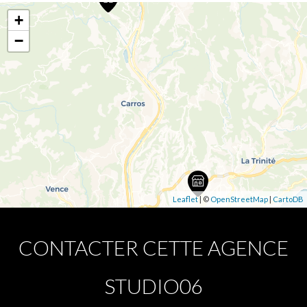
+
−
Leaflet
| ©
OpenStreetMap
|
CartoDB
CONTACTER CETTE AGENCE
STUDIO06