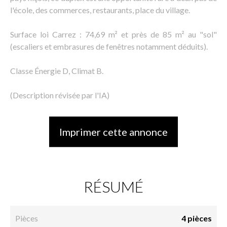
l'école, des commerces, restaurants, place du village.
Surface loi Carrez : 74,69 m² et près de 85 m² au "sol"
(escaliers et embrasures de fenêtres notamment déduits).
Classe Énergie D, Climat B.
(Description révisée par l'IA)
Imprimer cette annonce
RÉSUMÉ
Pièces
4 pièces