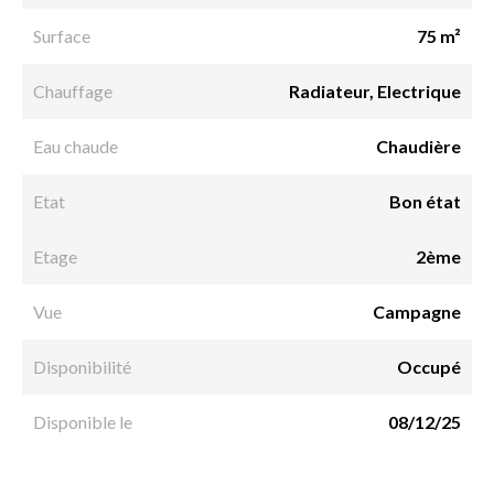
Surface
75 m²
Chauffage
Radiateur, Electrique
Eau chaude
Chaudière
Etat
Bon état
Etage
2ème
Vue
Campagne
Disponibilité
Occupé
Disponible le
08/12/25